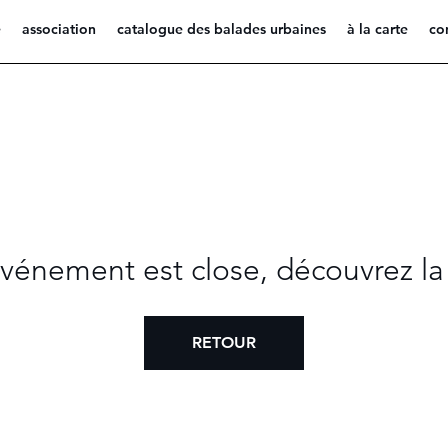
e
association
catalogue des balades urbaines
à la carte
co
 événement est close, découvrez la
RETOUR