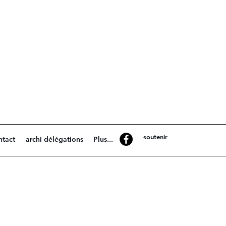
soutenir
ntact
archi délégations
Plus...