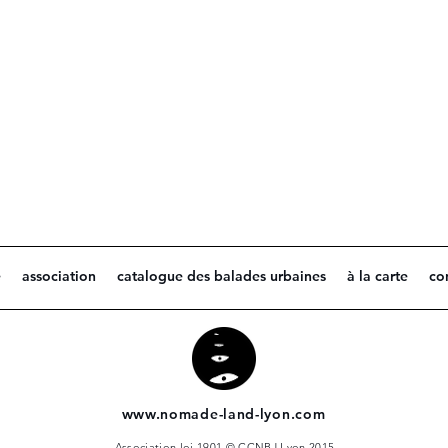
e
association
catalogue des balades urbaines
à la carte
co
www.nomade-land-lyon.com
Association loi 1901 © CCNBJ Lyon 2015