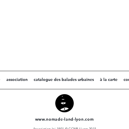
e
association
catalogue des balades urbaines
à la carte
co
www.nomade-land-lyon.com
Association loi 1901 © CCNBJ Lyon 2015