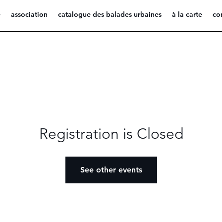
e
association
catalogue des balades urbaines
à la carte
co
Registration is Closed
See other events