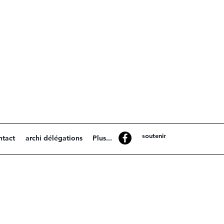
soutenir
ntact
archi délégations
Plus...