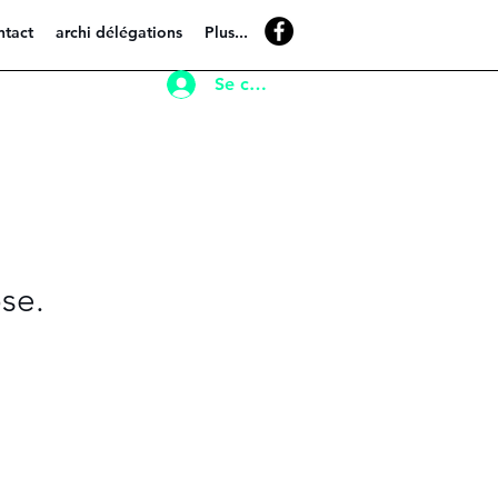
ntact
archi délégations
Plus...
Se connecter
se.