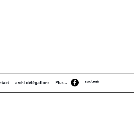
soutenir
ntact
archi délégations
Plus...