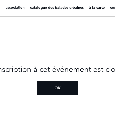
e
association
catalogue des balades urbaines
à la carte
co
inscription à cet événement est clo
OK