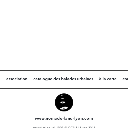
e
association
catalogue des balades urbaines
à la carte
co
www.nomade-land-lyon.com
Association loi 1901 © CCNBJ Lyon 2015